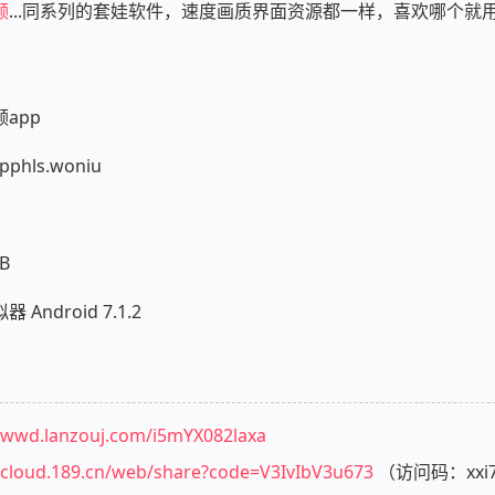
频
...同系列的套娃软件，速度画质界面资源都一样，喜欢哪个就
app
hls.woniu
B
ndroid 7.1.2
//wwd.lanzouj.com/i5mYX082laxa
//cloud.189.cn/web/share?code=V3IvIbV3u673
（访问码：xxi