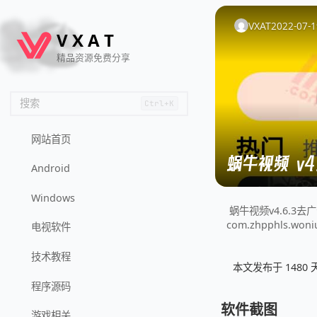
🦌
🙌
📄
🐟
🏖️
VXAT
2022-07-1
V
X
A
T
精品资源免费分享
搜索
Ctrl+K
网站首页
蜗牛视频 v4
Android
Windows
蜗牛视频v4.6.
com.zhpphls
电视软件
技术教程
本文发布于 148
程序源码
软件截图
游戏相关