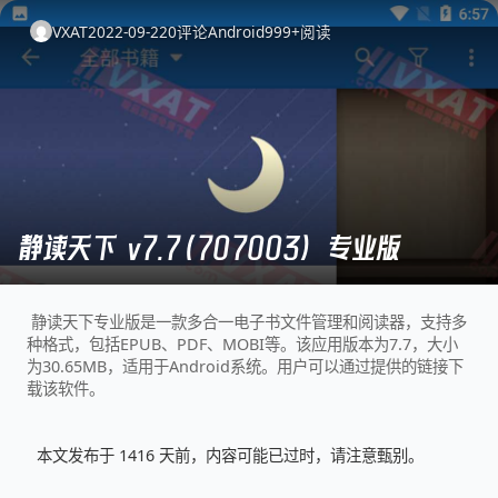
VXAT
2022-09-22
0
评论
Android
999+
阅读
静读天下 v7.7(707003) 专业版
静读天下专业版是一款多合一电子书文件管理和阅读器，支持多
种格式，包括EPUB、PDF、MOBI等。该应用版本为7.7，大小
为30.65MB，适用于Android系统。用户可以通过提供的链接下
载该软件。
本文发布于 1416 天前，内容可能已过时，请注意甄别。