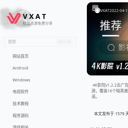
🦌
🙌
📄
🐟
🏖️
VXAT
2022-04-1
V
X
A
T
精品资源免费分享
搜索
Ctrl+K
网站首页
4K影院 v1
Android
Windows
4K影院v1.2.2
源，覆盖16个暗黑
电视软件
道。
技术教程
本文发布于 157
程序源码
游戏相关