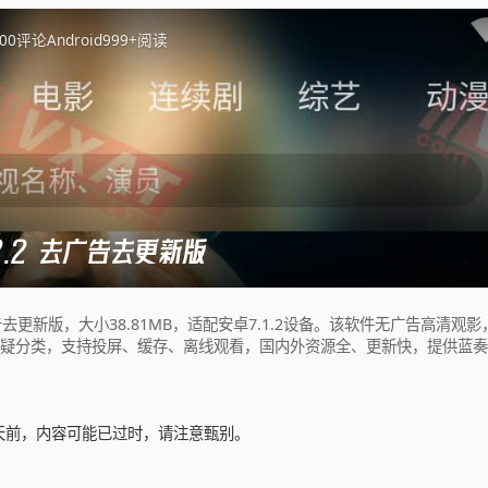
0
0
评论
Android
999+
阅读
.2.2 去广告去更新版
去广告去更新版，大小38.81MB，适配安卓7.1.2设备。该软件无广告高清
悬疑分类，支持投屏、缓存、离线观看，国内外资源全、更新快，提供蓝
9 天前，内容可能已过时，请注意甄别。