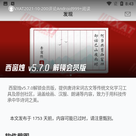
VXAT
2021-10-20
0
评论
Android
999+
阅读
西窗烛 v5.7.0 解锁会员版
西窗烛v5.7.0解锁会员版，提供唐诗宋词古文等传统文化学习工
具及原创社区，涵盖绘画、汉服、朗诵等内容，致力于用科技传
承中华诗词之美。
本文发布于 1753 天前，内容可能已过时，请注意甄别。