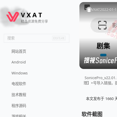
🦌
🙌
📄
🐟
🏖️
VXAT
2022-01-1
V
X
A
T
精品资源免费分享
搜索
Ctrl+K
网站首页
搜视Sonice
Android
Windows
SonicePro_
理】+号导入链接。
电视软件
技术教程
本文发布于 166
程序源码
软件截图
游戏相关